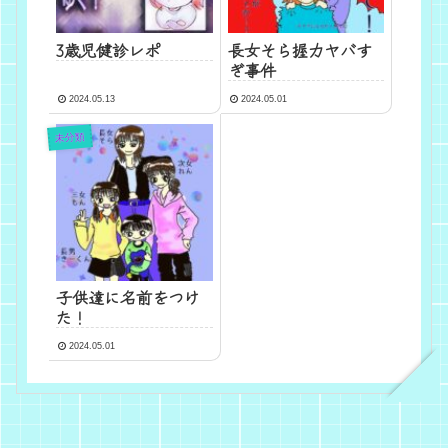
3歳児健診レポ
長女そら握力ヤバす
ぎ事件
2024.05.13
2024.05.01
未分類
子供達に名前をつけ
た！
2024.05.01