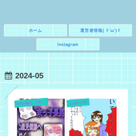
ホーム
運営者情報( ✌︎’ω’)✌︎
Instagram
2024-05
出
産や健診、子育てレポ
はる家の日常