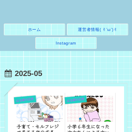
ホーム
運営者情報( ✌︎’ω’)✌︎
Instagram
2025-05
はる家の日常
はる家の日常
子育て・セルフレジ
小学６年生になった